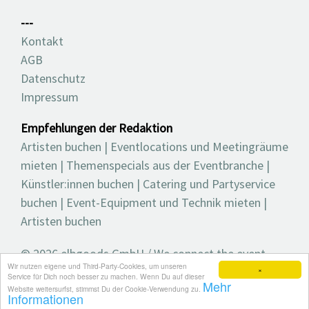
---
Kontakt
AGB
Datenschutz
Impressum
Empfehlungen der Redaktion
Artisten buchen
|
Eventlocations und Meetingräume
mieten
|
Themenspecials aus der Eventbranche
|
Künstler:innen buchen
|
Catering und Partyservice
buchen
|
Event-Equipment und Technik mieten
|
Artisten buchen
© 2026 elbgoods GmbH / We connect the event
Wir nutzen eigene und Third-Party-Cookies, um unseren
industry / Medienvielfalt für die Eventplanung /
×
Service für Dich noch besser zu machen. Wenn Du auf dieser
Mehr
Eventbranchenbuch, Blog, Magazin und mehr
Website weitersurfst, stimmst Du der Cookie-Verwendung zu.
Informationen