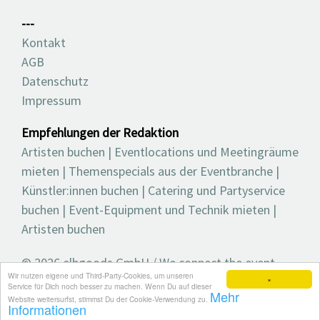
---
Kontakt
AGB
Datenschutz
Impressum
Empfehlungen der Redaktion
Artisten buchen
|
Eventlocations und Meetingräume
mieten
|
Themenspecials aus der Eventbranche
|
Künstler:innen buchen
|
Catering und Partyservice
buchen
|
Event-Equipment und Technik mieten
|
Artisten buchen
© 2026 elbgoods GmbH / We connect the event
Wir nutzen eigene und Third-Party-Cookies, um unseren
industry / Medienvielfalt für die Eventplanung /
×
Service für Dich noch besser zu machen. Wenn Du auf dieser
Mehr
Eventbranchenbuch, Blog, Magazin und mehr
Website weitersurfst, stimmst Du der Cookie-Verwendung zu.
Informationen