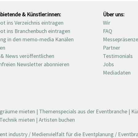
bietende & Künstler:innen:
Über uns:
t ins Verzeichnis eintragen
Wir
ot ins Branchenbuch eintragen
FAQ
ng in den memo-media Kanälen
Messepräsenz
ten
Partner
 & News veröffentlichen
Testimonials
nfreien Newsletter abonnieren
Jobs
Mediadaten
ngräume mieten
|
Themenspecials aus der Eventbranche
|
Kü
Technik mieten
|
Artisten buchen
t industry / Medienvielfalt für die Eventplanung / Eventb