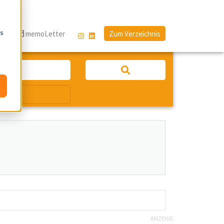
os
g
memoLetter
Zum Verzeichnis
ANZEIGE