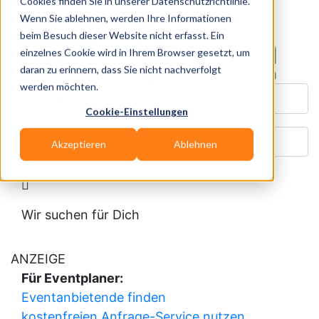
Cookies finden Sie in unserer Datenschutzrichtlinie.
Wenn Sie ablehnen, werden Ihre Informationen
Datum:
Freitag, 07.08.2026
beim Besuch dieser Website nicht erfasst. Ein
Veranstalter:
einzelnes Cookie wird in Ihrem Browser gesetzt, um
Adresse:
daran zu erinnern, dass Sie nicht nachverfolgt
werden möchten.
Was? Künstler, Zelte, Bands, Catering, ...
Cookie-Einstellungen
Wo? Stadt, PLZ, Ort
Akzeptieren
Ablehnen
Wir suchen für Dich
ANZEIGE
Für Eventplaner:
Eventanbietende finden
kostenfreien Anfrage-Service nutzen