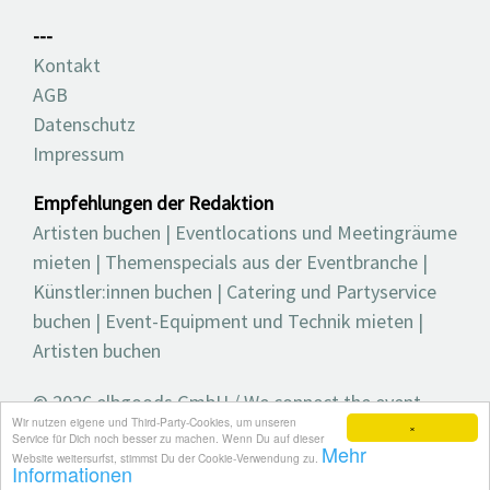
---
Kontakt
AGB
Datenschutz
Impressum
Empfehlungen der Redaktion
Artisten buchen
|
Eventlocations und Meetingräume
mieten
|
Themenspecials aus der Eventbranche
|
Künstler:innen buchen
|
Catering und Partyservice
buchen
|
Event-Equipment und Technik mieten
|
Artisten buchen
© 2026 elbgoods GmbH / We connect the event
Wir nutzen eigene und Third-Party-Cookies, um unseren
industry / Medienvielfalt für die Eventplanung /
×
Service für Dich noch besser zu machen. Wenn Du auf dieser
Mehr
Eventbranchenbuch, Blog, Magazin und mehr
Website weitersurfst, stimmst Du der Cookie-Verwendung zu.
Informationen