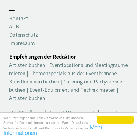
---
Kontakt
AGB
Datenschutz
Impressum
Empfehlungen der Redaktion
Artisten buchen
|
Eventlocations und Meetingräume
mieten
|
Themenspecials aus der Eventbranche
|
Künstler:innen buchen
|
Catering und Partyservice
buchen
|
Event-Equipment und Technik mieten
|
Artisten buchen
© 2026 elbgoods GmbH / We connect the event
Wir nutzen eigene und Third-Party-Cookies, um unseren
industry / Medienvielfalt für die Eventplanung /
×
Service für Dich noch besser zu machen. Wenn Du auf dieser
Mehr
Eventbranchenbuch, Blog, Magazin und mehr
Website weitersurfst, stimmst Du der Cookie-Verwendung zu.
Informationen