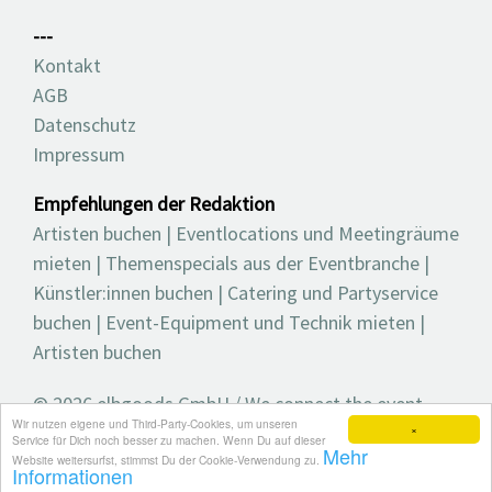
---
Kontakt
AGB
Datenschutz
Impressum
Empfehlungen der Redaktion
Artisten buchen
|
Eventlocations und Meetingräume
mieten
|
Themenspecials aus der Eventbranche
|
Künstler:innen buchen
|
Catering und Partyservice
buchen
|
Event-Equipment und Technik mieten
|
Artisten buchen
© 2026 elbgoods GmbH / We connect the event
Wir nutzen eigene und Third-Party-Cookies, um unseren
industry / Medienvielfalt für die Eventplanung /
×
Service für Dich noch besser zu machen. Wenn Du auf dieser
Mehr
Eventbranchenbuch, Blog, Magazin und mehr
Website weitersurfst, stimmst Du der Cookie-Verwendung zu.
Informationen