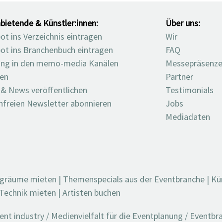
bietende & Künstler:innen:
Über uns:
t ins Verzeichnis eintragen
Wir
ot ins Branchenbuch eintragen
FAQ
ng in den memo-media Kanälen
Messepräsenz
ten
Partner
 & News veröffentlichen
Testimonials
nfreien Newsletter abonnieren
Jobs
Mediadaten
ngräume mieten
|
Themenspecials aus der Eventbranche
|
Kü
Technik mieten
|
Artisten buchen
t industry / Medienvielfalt für die Eventplanung / Eventb