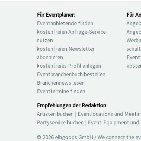
Für Eventplaner:
Für An
Eventanbietende finden
Angebo
kostenfreien Anfrage-Service
Angeb
nutzen
Werbu
kostenfreien Newsletter
schal
abonnieren
Event
kostenfreies Profil anlegen
koste
Eventbranchenbuch bestellen
Branchennews lesen
Eventtermine finden
Empfehlungen der Redaktion
Artisten buchen
|
Eventlocations und Meeti
Partyservice buchen
|
Event-Equipment und 
© 2026 elbgoods GmbH / We connect the even