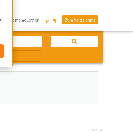
os
g
memoLetter
Zum Verzeichnis
ANZEIGE