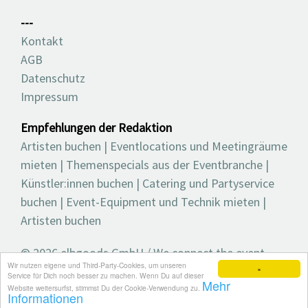
---
Kontakt
AGB
Datenschutz
Impressum
Empfehlungen der Redaktion
Artisten buchen
|
Eventlocations und Meetingräume
mieten
|
Themenspecials aus der Eventbranche
|
Künstler:innen buchen
|
Catering und Partyservice
buchen
|
Event-Equipment und Technik mieten
|
Artisten buchen
© 2026 elbgoods GmbH / We connect the event
Wir nutzen eigene und Third-Party-Cookies, um unseren
industry / Medienvielfalt für die Eventplanung /
×
Service für Dich noch besser zu machen. Wenn Du auf dieser
Mehr
Eventbranchenbuch, Blog, Magazin und mehr
Website weitersurfst, stimmst Du der Cookie-Verwendung zu.
Informationen