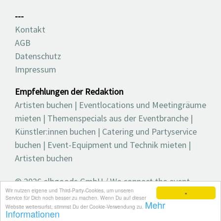
---
Kontakt
AGB
Datenschutz
Impressum
Empfehlungen der Redaktion
Artisten buchen
|
Eventlocations und Meetingräume
mieten
|
Themenspecials aus der Eventbranche
|
Künstler:innen buchen
|
Catering und Partyservice
buchen
|
Event-Equipment und Technik mieten
|
Artisten buchen
© 2026 elbgoods GmbH / We connect the event
Wir nutzen eigene und Third-Party-Cookies, um unseren
industry / Medienvielfalt für die Eventplanung /
×
Service für Dich noch besser zu machen. Wenn Du auf dieser
Mehr
Eventbranchenbuch, Blog, Magazin und mehr
Website weitersurfst, stimmst Du der Cookie-Verwendung zu.
Informationen