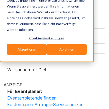
Cookies finden Sie in unserer Datenschutzrichtlinie.
Wenn Sie ablehnen, werden Ihre Informationen
Datum:
Freitag, 07.08.2026
beim Besuch dieser Website nicht erfasst. Ein
Veranstalter:
einzelnes Cookie wird in Ihrem Browser gesetzt, um
Adresse:
daran zu erinnern, dass Sie nicht nachverfolgt
werden möchten.
Was? Künstler, Zelte, Bands, Catering, ...
Cookie-Einstellungen
Wo? Stadt, PLZ, Ort
Akzeptieren
Ablehnen
Wir suchen für Dich
ANZEIGE
Für Eventplaner:
Eventanbietende finden
kostenfreien Anfrage-Service nutzen