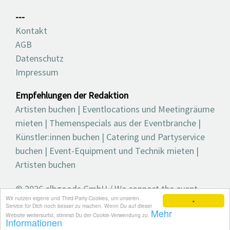
---
Kontakt
AGB
Datenschutz
Impressum
Empfehlungen der Redaktion
Artisten buchen
|
Eventlocations und Meetingräume
mieten
|
Themenspecials aus der Eventbranche
|
Künstler:innen buchen
|
Catering und Partyservice
buchen
|
Event-Equipment und Technik mieten
|
Artisten buchen
© 2026 elbgoods GmbH / We connect the event
Wir nutzen eigene und Third-Party-Cookies, um unseren
industry / Medienvielfalt für die Eventplanung /
×
Service für Dich noch besser zu machen. Wenn Du auf dieser
Mehr
Eventbranchenbuch, Blog, Magazin und mehr
Website weitersurfst, stimmst Du der Cookie-Verwendung zu.
Informationen