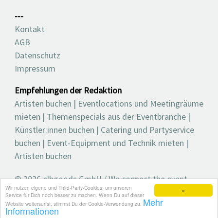
---
Kontakt
AGB
Datenschutz
Impressum
Empfehlungen der Redaktion
Artisten buchen
|
Eventlocations und Meetingräume
mieten
|
Themenspecials aus der Eventbranche
|
Künstler:innen buchen
|
Catering und Partyservice
buchen
|
Event-Equipment und Technik mieten
|
Artisten buchen
© 2026 elbgoods GmbH / We connect the event
Wir nutzen eigene und Third-Party-Cookies, um unseren
industry / Medienvielfalt für die Eventplanung /
×
Service für Dich noch besser zu machen. Wenn Du auf dieser
Mehr
Eventbranchenbuch, Blog, Magazin und mehr
Website weitersurfst, stimmst Du der Cookie-Verwendung zu.
Informationen