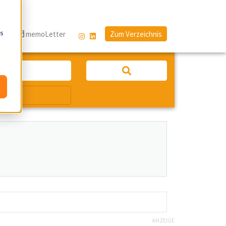
os
g
memoLetter
Zum Verzeichnis
ANZEIGE