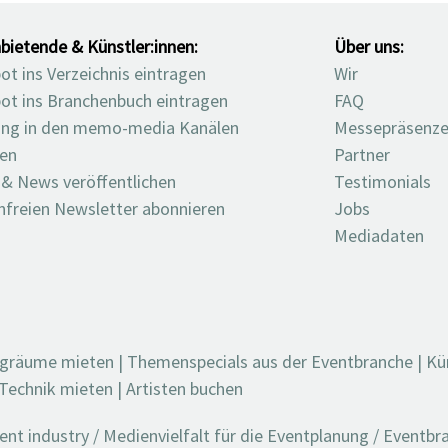
bietende & Künstler:innen:
Über uns:
t ins Verzeichnis eintragen
Wir
ot ins Branchenbuch eintragen
FAQ
ng in den memo-media Kanälen
Messepräsenz
ten
Partner
 & News veröffentlichen
Testimonials
nfreien Newsletter abonnieren
Jobs
Mediadaten
ngräume mieten
|
Themenspecials aus der Eventbranche
|
Kü
Technik mieten
|
Artisten buchen
t industry / Medienvielfalt für die Eventplanung / Eventb