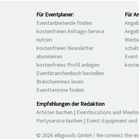
Für Eventplaner:
Für An
Eventanbietende finden
Angebo
kostenfreien Anfrage-Service
Angeb
nutzen
Werbu
kostenfreien Newsletter
schal
abonnieren
Event
kostenfreies Profil anlegen
koste
Eventbranchenbuch bestellen
Branchennews lesen
Eventtermine finden
Empfehlungen der Redaktion
Artisten buchen
|
Eventlocations und Meeti
Partyservice buchen
|
Event-Equipment und 
© 2026 elbgoods GmbH / We connect the even