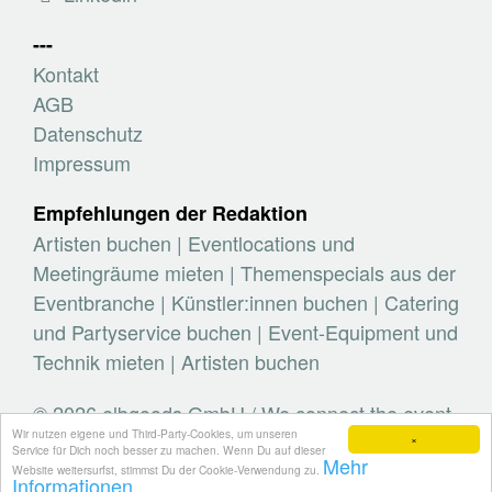
---
Kontakt
AGB
Datenschutz
Impressum
Empfehlungen der Redaktion
Artisten buchen
|
Eventlocations und
Meetingräume mieten
|
Themenspecials aus der
Eventbranche
|
Künstler:innen buchen
|
Catering
und Partyservice buchen
|
Event-Equipment und
Technik mieten
|
Artisten buchen
© 2026 elbgoods GmbH / We connect the event
Wir nutzen eigene und Third-Party-Cookies, um unseren
industry / Medienvielfalt für die Eventplanung /
×
Service für Dich noch besser zu machen. Wenn Du auf dieser
Mehr
Eventbranchenbuch, Blog, Magazin und mehr
Website weitersurfst, stimmst Du der Cookie-Verwendung zu.
Informationen