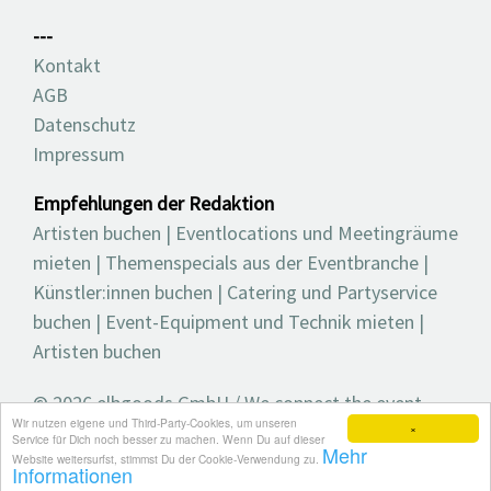
---
Kontakt
AGB
Datenschutz
Impressum
Empfehlungen der Redaktion
Artisten buchen
|
Eventlocations und Meetingräume
mieten
|
Themenspecials aus der Eventbranche
|
Künstler:innen buchen
|
Catering und Partyservice
buchen
|
Event-Equipment und Technik mieten
|
Artisten buchen
© 2026 elbgoods GmbH / We connect the event
Wir nutzen eigene und Third-Party-Cookies, um unseren
industry / Medienvielfalt für die Eventplanung /
×
Service für Dich noch besser zu machen. Wenn Du auf dieser
Mehr
Eventbranchenbuch, Blog, Magazin und mehr
Website weitersurfst, stimmst Du der Cookie-Verwendung zu.
Informationen