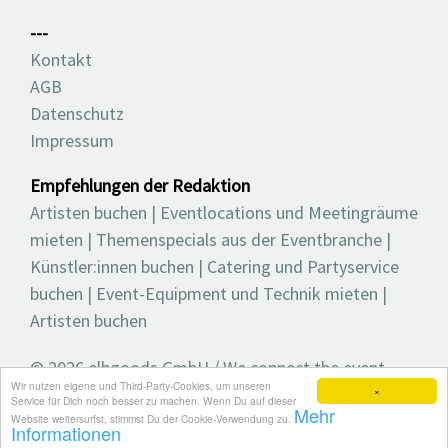
---
Kontakt
AGB
Datenschutz
Impressum
Empfehlungen der Redaktion
Artisten buchen
|
Eventlocations und Meetingräume
mieten
|
Themenspecials aus der Eventbranche
|
Künstler:innen buchen
|
Catering und Partyservice
buchen
|
Event-Equipment und Technik mieten
|
Artisten buchen
© 2026 elbgoods GmbH / We connect the event
Wir nutzen eigene und Third-Party-Cookies, um unseren
industry / Medienvielfalt für die Eventplanung /
×
Service für Dich noch besser zu machen. Wenn Du auf dieser
Mehr
Eventbranchenbuch, Blog, Magazin und mehr
Website weitersurfst, stimmst Du der Cookie-Verwendung zu.
Informationen