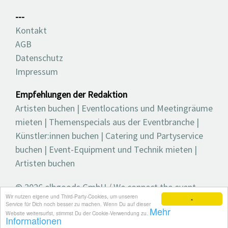
---
Kontakt
AGB
Datenschutz
Impressum
Empfehlungen der Redaktion
Artisten buchen
|
Eventlocations und Meetingräume
mieten
|
Themenspecials aus der Eventbranche
|
Künstler:innen buchen
|
Catering und Partyservice
buchen
|
Event-Equipment und Technik mieten
|
Artisten buchen
© 2026 elbgoods GmbH / We connect the event
Wir nutzen eigene und Third-Party-Cookies, um unseren
industry / Medienvielfalt für die Eventplanung /
×
Service für Dich noch besser zu machen. Wenn Du auf dieser
Mehr
Eventbranchenbuch, Blog, Magazin und mehr
Website weitersurfst, stimmst Du der Cookie-Verwendung zu.
Informationen