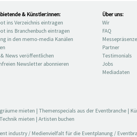
bietende & Künstler:innen:
Über uns:
t ins Verzeichnis eintragen
Wir
ot ins Branchenbuch eintragen
FAQ
ng in den memo-media Kanälen
Messepräsenz
ten
Partner
 & News veröffentlichen
Testimonials
nfreien Newsletter abonnieren
Jobs
Mediadaten
ngräume mieten
|
Themenspecials aus der Eventbranche
|
Kü
Technik mieten
|
Artisten buchen
t industry / Medienvielfalt für die Eventplanung / Eventb