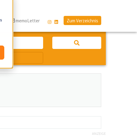
os
g
memoLetter
Zum Verzeichnis
ANZEIGE