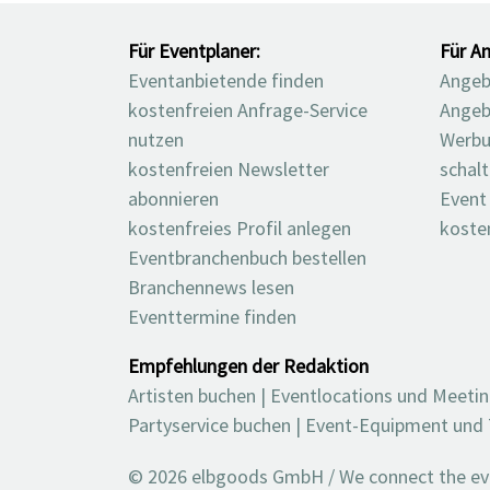
Für Eventplaner:
Für An
Eventanbietende finden
Angebo
kostenfreien Anfrage-Service
Angeb
nutzen
Werbu
kostenfreien Newsletter
schal
abonnieren
Event
kostenfreies Profil anlegen
koste
Eventbranchenbuch bestellen
Branchennews lesen
Eventtermine finden
Empfehlungen der Redaktion
Artisten buchen
|
Eventlocations und Meeti
Partyservice buchen
|
Event-Equipment und 
© 2026 elbgoods GmbH / We connect the even