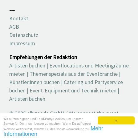
---
Kontakt
AGB
Datenschutz
Impressum
Empfehlungen der Redaktion
Artisten buchen
|
Eventlocations und Meetingräume
mieten
|
Themenspecials aus der Eventbranche
|
Künstler:innen buchen
|
Catering und Partyservice
buchen
|
Event-Equipment und Technik mieten
|
Artisten buchen
© 2026 elbgoods GmbH / We connect the event
Wir nutzen eigene und Third-Party-Cookies, um unseren
industry / Medienvielfalt für die Eventplanung /
×
Service für Dich noch besser zu machen. Wenn Du auf dieser
Mehr
Eventbranchenbuch, Blog, Magazin und mehr
Website weitersurfst, stimmst Du der Cookie-Verwendung zu.
Informationen