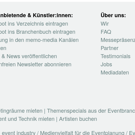
nbietende & Künstler:innen:
Über uns:
ot ins Verzeichnis eintragen
Wir
ot ins Branchenbuch eintragen
FAQ
ung in den memo-media Kanälen
Messepräsen
ten
Partner
 & News veröffentlichen
Testimonials
nfreien Newsletter abonnieren
Jobs
Mediadaten
etingräume mieten
|
Themenspecials aus der Eventbran
nt und Technik mieten
|
Artisten buchen
vent industry / Medienvielfalt für die Eventplanung / 