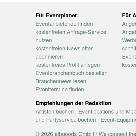
Für Eventplaner:
Für A
Eventanbietende finden
Angeb
kostenfreien Anfrage-Service
Angeb
nutzen
Werb
kostenfreien Newsletter
schal
abonnieren
Event
kostenfreies Profil anlegen
koste
Eventbranchenbuch bestellen
Branchennews lesen
Eventtermine finden
Empfehlungen der Redaktion
Artisten buchen
|
Eventlocations und Me
und Partyservice buchen
|
Event-Equipme
© 2026 elbgoods GmbH / We connect the e