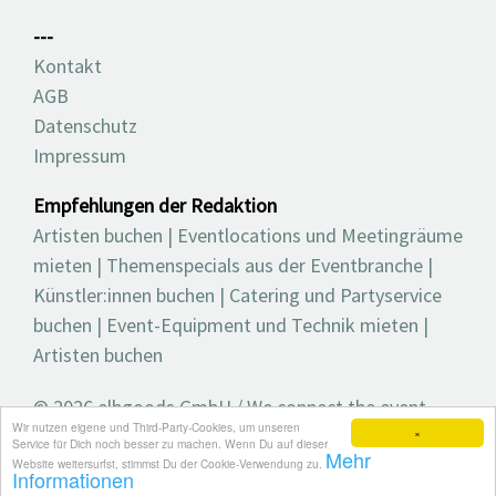
---
Kontakt
AGB
Datenschutz
Impressum
Empfehlungen der Redaktion
Artisten buchen
|
Eventlocations und Meetingräume
mieten
|
Themenspecials aus der Eventbranche
|
Künstler:innen buchen
|
Catering und Partyservice
buchen
|
Event-Equipment und Technik mieten
|
Artisten buchen
© 2026 elbgoods GmbH / We connect the event
Wir nutzen eigene und Third-Party-Cookies, um unseren
industry / Medienvielfalt für die Eventplanung /
×
Service für Dich noch besser zu machen. Wenn Du auf dieser
Mehr
Eventbranchenbuch, Blog, Magazin und mehr
Website weitersurfst, stimmst Du der Cookie-Verwendung zu.
Informationen