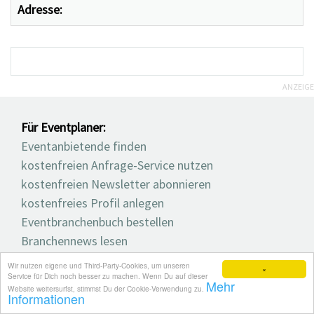
Adresse:
ANZEIGE
Für Eventplaner:
Eventanbietende finden
kostenfreien Anfrage-Service nutzen
kostenfreien Newsletter abonnieren
kostenfreies Profil anlegen
Eventbranchenbuch bestellen
Branchennews lesen
Eventtermine finden
Wir nutzen eigene und Third-Party-Cookies, um unseren
×
Service für Dich noch besser zu machen. Wenn Du auf dieser
Mehr
Website weitersurfst, stimmst Du der Cookie-Verwendung zu.
Für Anbietende & Künstler:innen:
Informationen
Angebot ins Verzeichnis eintragen