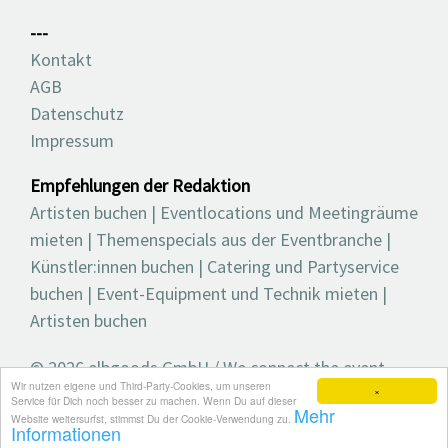
---
Kontakt
AGB
Datenschutz
Impressum
Empfehlungen der Redaktion
Artisten buchen
|
Eventlocations und Meetingräume
mieten
|
Themenspecials aus der Eventbranche
|
Künstler:innen buchen
|
Catering und Partyservice
buchen
|
Event-Equipment und Technik mieten
|
Artisten buchen
© 2026 elbgoods GmbH / We connect the event
Wir nutzen eigene und Third-Party-Cookies, um unseren
industry / Medienvielfalt für die Eventplanung /
×
Service für Dich noch besser zu machen. Wenn Du auf dieser
Mehr
Eventbranchenbuch, Blog, Magazin und mehr
Website weitersurfst, stimmst Du der Cookie-Verwendung zu.
Informationen