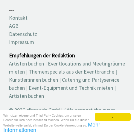
---
Kontakt
AGB
Datenschutz
Impressum
Empfehlungen der Redaktion
Artisten buchen
|
Eventlocations und Meetingräume
mieten
|
Themenspecials aus der Eventbranche
|
Künstler:innen buchen
|
Catering und Partyservice
buchen
|
Event-Equipment und Technik mieten
|
Artisten buchen
© 2026 elbgoods GmbH / We connect the event
Wir nutzen eigene und Third-Party-Cookies, um unseren
industry / Medienvielfalt für die Eventplanung /
×
Service für Dich noch besser zu machen. Wenn Du auf dieser
Mehr
Eventbranchenbuch, Blog, Magazin und mehr
Website weitersurfst, stimmst Du der Cookie-Verwendung zu.
Informationen