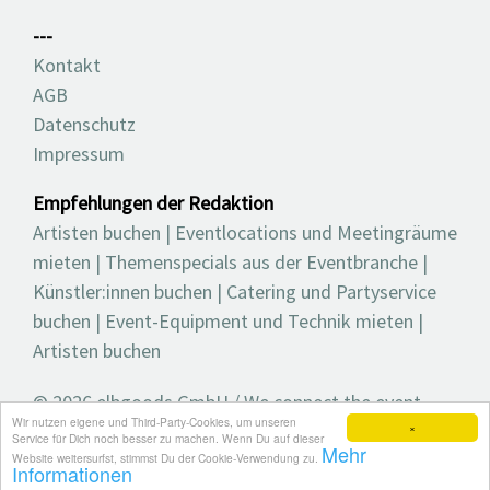
---
Kontakt
AGB
Datenschutz
Impressum
Empfehlungen der Redaktion
Artisten buchen
|
Eventlocations und Meetingräume
mieten
|
Themenspecials aus der Eventbranche
|
Künstler:innen buchen
|
Catering und Partyservice
buchen
|
Event-Equipment und Technik mieten
|
Artisten buchen
© 2026 elbgoods GmbH / We connect the event
Wir nutzen eigene und Third-Party-Cookies, um unseren
industry / Medienvielfalt für die Eventplanung /
×
Service für Dich noch besser zu machen. Wenn Du auf dieser
Mehr
Eventbranchenbuch, Blog, Magazin und mehr
Website weitersurfst, stimmst Du der Cookie-Verwendung zu.
Informationen