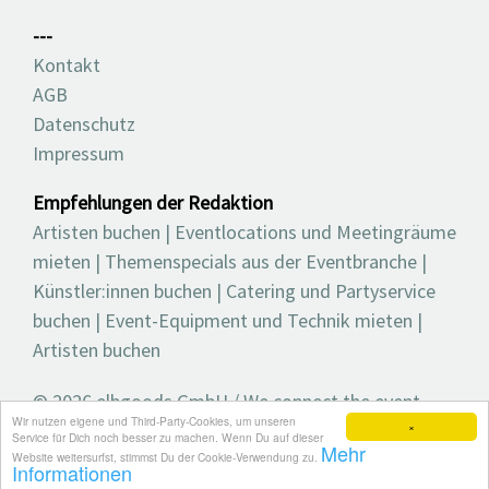
---
Kontakt
AGB
Datenschutz
Impressum
Empfehlungen der Redaktion
Artisten buchen
|
Eventlocations und Meetingräume
mieten
|
Themenspecials aus der Eventbranche
|
Künstler:innen buchen
|
Catering und Partyservice
buchen
|
Event-Equipment und Technik mieten
|
Artisten buchen
© 2026 elbgoods GmbH / We connect the event
Wir nutzen eigene und Third-Party-Cookies, um unseren
industry / Medienvielfalt für die Eventplanung /
×
Service für Dich noch besser zu machen. Wenn Du auf dieser
Mehr
Eventbranchenbuch, Blog, Magazin und mehr
Website weitersurfst, stimmst Du der Cookie-Verwendung zu.
Informationen