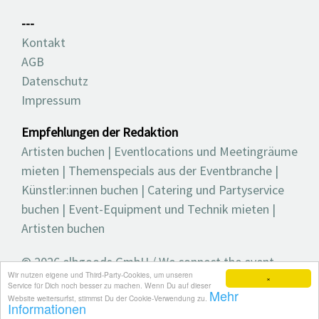
---
Kontakt
AGB
Datenschutz
Impressum
Empfehlungen der Redaktion
Artisten buchen
|
Eventlocations und Meetingräume
mieten
|
Themenspecials aus der Eventbranche
|
Künstler:innen buchen
|
Catering und Partyservice
buchen
|
Event-Equipment und Technik mieten
|
Artisten buchen
© 2026 elbgoods GmbH / We connect the event
Wir nutzen eigene und Third-Party-Cookies, um unseren
industry / Medienvielfalt für die Eventplanung /
×
Service für Dich noch besser zu machen. Wenn Du auf dieser
Mehr
Eventbranchenbuch, Blog, Magazin und mehr
Website weitersurfst, stimmst Du der Cookie-Verwendung zu.
Informationen