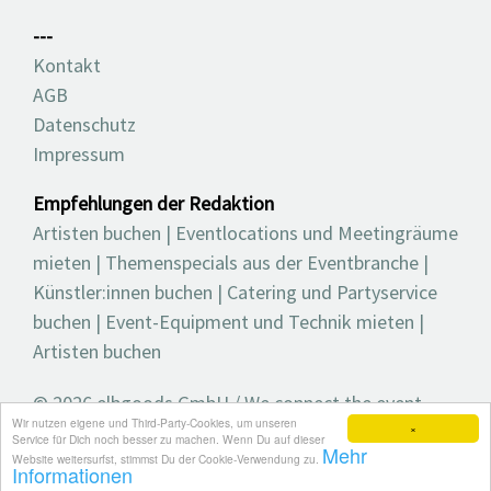
---
Kontakt
AGB
Datenschutz
Impressum
Empfehlungen der Redaktion
Artisten buchen
|
Eventlocations und Meetingräume
mieten
|
Themenspecials aus der Eventbranche
|
Künstler:innen buchen
|
Catering und Partyservice
buchen
|
Event-Equipment und Technik mieten
|
Artisten buchen
© 2026 elbgoods GmbH / We connect the event
Wir nutzen eigene und Third-Party-Cookies, um unseren
industry / Medienvielfalt für die Eventplanung /
×
Service für Dich noch besser zu machen. Wenn Du auf dieser
Mehr
Eventbranchenbuch, Blog, Magazin und mehr
Website weitersurfst, stimmst Du der Cookie-Verwendung zu.
Informationen