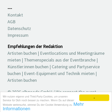
---
Kontakt
AGB
Datenschutz
Impressum
Empfehlungen der Redaktion
Artisten buchen
|
Eventlocations und Meetingräume
mieten
|
Themenspecials aus der Eventbranche
|
Künstler:innen buchen
|
Catering und Partyservice
buchen
|
Event-Equipment und Technik mieten
|
Artisten buchen
© 2026 elbgoods GmbH / We connect the event
Wir nutzen eigene und Third-Party-Cookies, um unseren
industry / Medienvielfalt für die Eventplanung /
×
Service für Dich noch besser zu machen. Wenn Du auf dieser
Mehr
Eventbranchenbuch, Blog, Magazin und mehr
Website weitersurfst, stimmst Du der Cookie-Verwendung zu.
Informationen