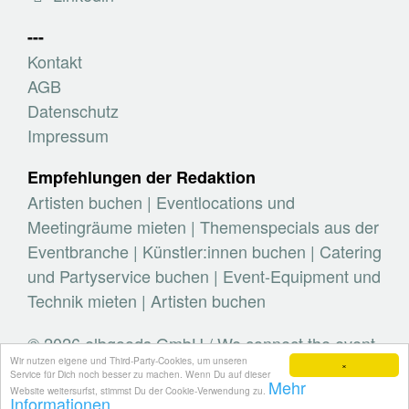
---
Kontakt
AGB
Datenschutz
Impressum
Empfehlungen der Redaktion
Artisten buchen
|
Eventlocations und
Meetingräume mieten
|
Themenspecials aus der
Eventbranche
|
Künstler:innen buchen
|
Catering
und Partyservice buchen
|
Event-Equipment und
Technik mieten
|
Artisten buchen
© 2026 elbgoods GmbH / We connect the event
Wir nutzen eigene und Third-Party-Cookies, um unseren
industry / Medienvielfalt für die Eventplanung /
×
Service für Dich noch besser zu machen. Wenn Du auf dieser
Mehr
Eventbranchenbuch, Blog, Magazin und mehr
Website weitersurfst, stimmst Du der Cookie-Verwendung zu.
Informationen