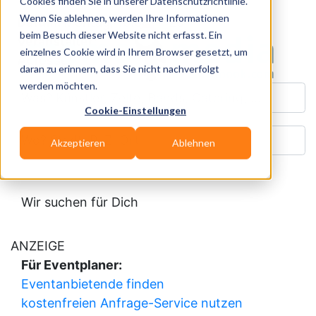
Cookies finden Sie in unserer Datenschutzrichtlinie.
Wenn Sie ablehnen, werden Ihre Informationen
Datum:
Montag, 10.08.2026
beim Besuch dieser Website nicht erfasst. Ein
Veranstalter:
einzelnes Cookie wird in Ihrem Browser gesetzt, um
Adresse:
daran zu erinnern, dass Sie nicht nachverfolgt
werden möchten.
Was? Künstler, Zelte, Bands, Catering, ...
Cookie-Einstellungen
Wo? Stadt, PLZ, Ort
Akzeptieren
Ablehnen
Wir suchen für Dich
ANZEIGE
Für Eventplaner:
Eventanbietende finden
kostenfreien Anfrage-Service nutzen