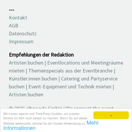
---
Kontakt
AGB
Datenschutz
Impressum
Empfehlungen der Redaktion
Artisten buchen
|
Eventlocations und Meetingräume
mieten
|
Themenspecials aus der Eventbranche
|
Künstler:innen buchen
|
Catering und Partyservice
buchen
|
Event-Equipment und Technik mieten
|
Artisten buchen
© 2026 elbgoods GmbH / We connect the event
Wir nutzen eigene und Third-Party-Cookies, um unseren
industry / Medienvielfalt für die Eventplanung /
×
Service für Dich noch besser zu machen. Wenn Du auf dieser
Mehr
Eventbranchenbuch, Blog, Magazin und mehr
Website weitersurfst, stimmst Du der Cookie-Verwendung zu.
Informationen