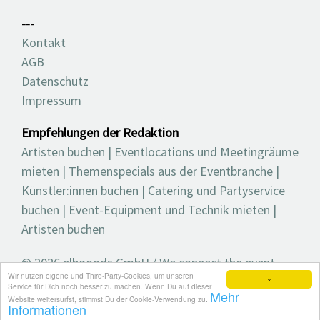
---
Kontakt
AGB
Datenschutz
Impressum
Empfehlungen der Redaktion
Artisten buchen
|
Eventlocations und Meetingräume
mieten
|
Themenspecials aus der Eventbranche
|
Künstler:innen buchen
|
Catering und Partyservice
buchen
|
Event-Equipment und Technik mieten
|
Artisten buchen
© 2026 elbgoods GmbH / We connect the event
Wir nutzen eigene und Third-Party-Cookies, um unseren
industry / Medienvielfalt für die Eventplanung /
×
Service für Dich noch besser zu machen. Wenn Du auf dieser
Mehr
Eventbranchenbuch, Blog, Magazin und mehr
Website weitersurfst, stimmst Du der Cookie-Verwendung zu.
Informationen