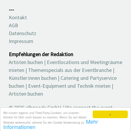
---
Kontakt
AGB
Datenschutz
Impressum
Empfehlungen der Redaktion
Artisten buchen
|
Eventlocations und Meetingräume
mieten
|
Themenspecials aus der Eventbranche
|
Künstler:innen buchen
|
Catering und Partyservice
buchen
|
Event-Equipment und Technik mieten
|
Artisten buchen
© 2026 elbgoods GmbH / We connect the event
Wir nutzen eigene und Third-Party-Cookies, um unseren
industry / Medienvielfalt für die Eventplanung /
×
Service für Dich noch besser zu machen. Wenn Du auf dieser
Mehr
Eventbranchenbuch, Blog, Magazin und mehr
Website weitersurfst, stimmst Du der Cookie-Verwendung zu.
Informationen