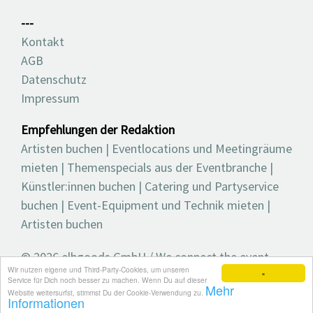
---
Kontakt
AGB
Datenschutz
Impressum
Empfehlungen der Redaktion
Artisten buchen
|
Eventlocations und Meetingräume
mieten
|
Themenspecials aus der Eventbranche
|
Künstler:innen buchen
|
Catering und Partyservice
buchen
|
Event-Equipment und Technik mieten
|
Artisten buchen
© 2026 elbgoods GmbH / We connect the event
Wir nutzen eigene und Third-Party-Cookies, um unseren
industry / Medienvielfalt für die Eventplanung /
×
Service für Dich noch besser zu machen. Wenn Du auf dieser
Mehr
Eventbranchenbuch, Blog, Magazin und mehr
Website weitersurfst, stimmst Du der Cookie-Verwendung zu.
Informationen