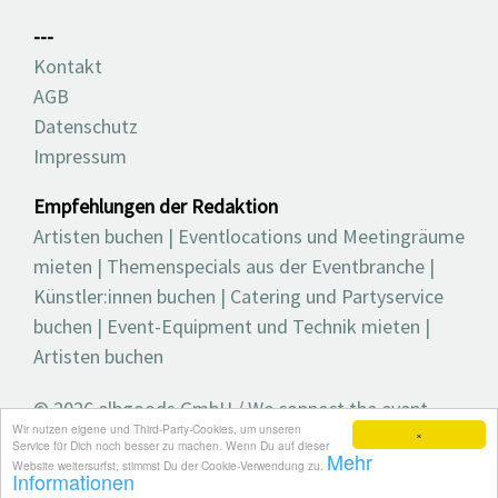
---
Kontakt
AGB
Datenschutz
Impressum
Empfehlungen der Redaktion
Artisten buchen
|
Eventlocations und Meetingräume
mieten
|
Themenspecials aus der Eventbranche
|
Künstler:innen buchen
|
Catering und Partyservice
buchen
|
Event-Equipment und Technik mieten
|
Artisten buchen
© 2026 elbgoods GmbH / We connect the event
Wir nutzen eigene und Third-Party-Cookies, um unseren
industry / Medienvielfalt für die Eventplanung /
×
Service für Dich noch besser zu machen. Wenn Du auf dieser
Mehr
Eventbranchenbuch, Blog, Magazin und mehr
Website weitersurfst, stimmst Du der Cookie-Verwendung zu.
Informationen