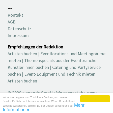
---
Kontakt
AGB
Datenschutz
Impressum
Empfehlungen der Redaktion
Artisten buchen
|
Eventlocations und Meetingräume
mieten
|
Themenspecials aus der Eventbranche
|
Künstler:innen buchen
|
Catering und Partyservice
buchen
|
Event-Equipment und Technik mieten
|
Artisten buchen
© 2026 elbgoods GmbH / We connect the event
Wir nutzen eigene und Third-Party-Cookies, um unseren
industry / Medienvielfalt für die Eventplanung /
×
Service für Dich noch besser zu machen. Wenn Du auf dieser
Mehr
Eventbranchenbuch, Blog, Magazin und mehr
Website weitersurfst, stimmst Du der Cookie-Verwendung zu.
Informationen