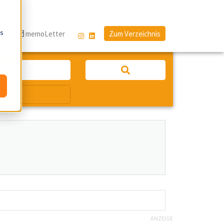
os
g
memoLetter
Zum Verzeichnis
ANZEIGE