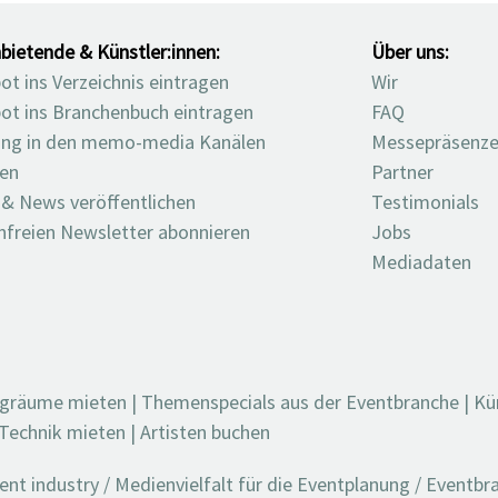
bietende & Künstler:innen:
Über uns:
t ins Verzeichnis eintragen
Wir
ot ins Branchenbuch eintragen
FAQ
ng in den memo-media Kanälen
Messepräsenz
ten
Partner
 & News veröffentlichen
Testimonials
nfreien Newsletter abonnieren
Jobs
Mediadaten
ngräume mieten
|
Themenspecials aus der Eventbranche
|
Kü
Technik mieten
|
Artisten buchen
t industry / Medienvielfalt für die Eventplanung / Eventb