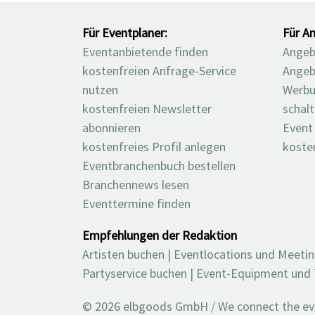
Für Eventplaner:
Für An
Eventanbietende finden
Angebo
kostenfreien Anfrage-Service
Angeb
nutzen
Werbu
kostenfreien Newsletter
schal
abonnieren
Event
kostenfreies Profil anlegen
koste
Eventbranchenbuch bestellen
Branchennews lesen
Eventtermine finden
Empfehlungen der Redaktion
Artisten buchen
|
Eventlocations und Meeti
Partyservice buchen
|
Event-Equipment und 
© 2026 elbgoods GmbH / We connect the even