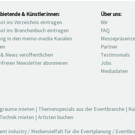
bietende & Künstler:innen:
Über uns:
t ins Verzeichnis eintragen
Wir
ot ins Branchenbuch eintragen
FAQ
ng in den memo-media Kanälen
Messepräsenz
ten
Partner
 & News veröffentlichen
Testimonials
nfreien Newsletter abonnieren
Jobs
Mediadaten
ngräume mieten
|
Themenspecials aus der Eventbranche
|
Kü
Technik mieten
|
Artisten buchen
t industry / Medienvielfalt für die Eventplanung / Eventb