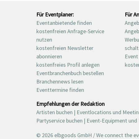
Für Eventplaner:
Für An
Eventanbietende finden
Angebo
kostenfreien Anfrage-Service
Angeb
nutzen
Werbu
kostenfreien Newsletter
schal
abonnieren
Event
kostenfreies Profil anlegen
koste
Eventbranchenbuch bestellen
Branchennews lesen
Eventtermine finden
Empfehlungen der Redaktion
Artisten buchen
|
Eventlocations und Meeti
Partyservice buchen
|
Event-Equipment und 
© 2026 elbgoods GmbH / We connect the even