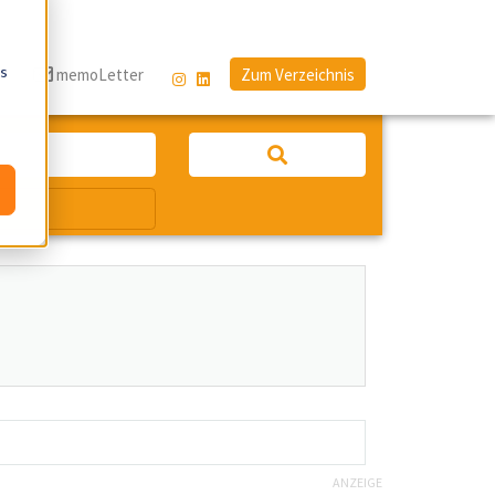
os
g
memoLetter
Zum Verzeichnis
ANZEIGE