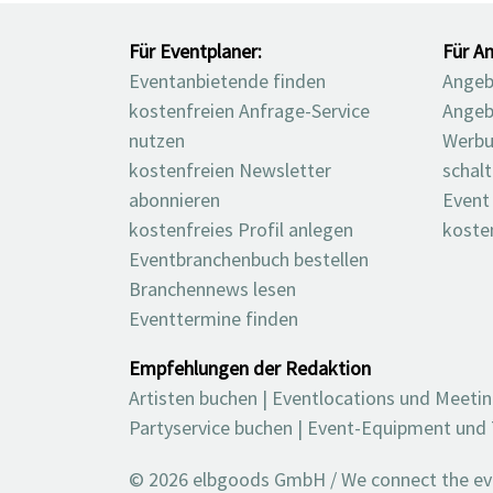
Für Eventplaner:
Für An
Eventanbietende finden
Angebo
kostenfreien Anfrage-Service
Angeb
nutzen
Werbu
kostenfreien Newsletter
schal
abonnieren
Event
kostenfreies Profil anlegen
koste
Eventbranchenbuch bestellen
Branchennews lesen
Eventtermine finden
Empfehlungen der Redaktion
Artisten buchen
|
Eventlocations und Meeti
Partyservice buchen
|
Event-Equipment und 
© 2026 elbgoods GmbH / We connect the even