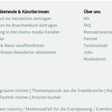
bietende & Künstler:innen:
Über uns:
t ins Verzeichnis eintragen
Wir
ot ins Branchenbuch eintragen
FAQ
ng in den memo-media Kanälen
Messepräsenz
ten
Partner
 & News veröffentlichen
Testimonials
nfreien Newsletter abonnieren
Jobs
Mediadaten
ngräume mieten
|
Themenspecials aus der Eventbranche
|
Kü
Technik mieten
|
Artisten buchen
t industry / Medienvielfalt für die Eventplanung / Eventb