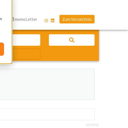
os
g
memoLetter
Zum Verzeichnis
ANZEIGE