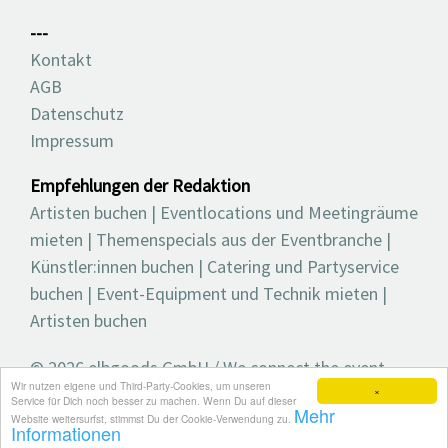
---
Kontakt
AGB
Datenschutz
Impressum
Empfehlungen der Redaktion
Artisten buchen
|
Eventlocations und Meetingräume
mieten
|
Themenspecials aus der Eventbranche
|
Künstler:innen buchen
|
Catering und Partyservice
buchen
|
Event-Equipment und Technik mieten
|
Artisten buchen
© 2026 elbgoods GmbH / We connect the event
Wir nutzen eigene und Third-Party-Cookies, um unseren
industry / Medienvielfalt für die Eventplanung /
×
Service für Dich noch besser zu machen. Wenn Du auf dieser
Mehr
Eventbranchenbuch, Blog, Magazin und mehr
Website weitersurfst, stimmst Du der Cookie-Verwendung zu.
Informationen