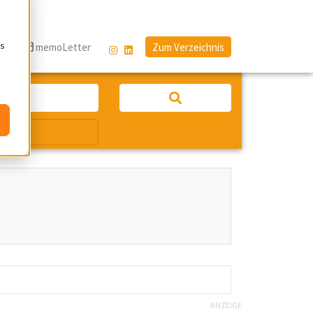
os
g
memoLetter
Zum Verzeichnis
ANZEIGE