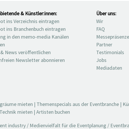
bietende & Künstler:innen:
Über uns:
t ins Verzeichnis eintragen
Wir
ot ins Branchenbuch eintragen
FAQ
ng in den memo-media Kanälen
Messepräsenz
ten
Partner
 & News veröffentlichen
Testimonials
nfreien Newsletter abonnieren
Jobs
Mediadaten
ngräume mieten
|
Themenspecials aus der Eventbranche
|
Kü
Technik mieten
|
Artisten buchen
t industry / Medienvielfalt für die Eventplanung / Eventb