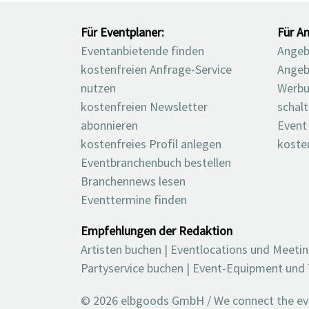
Für Eventplaner:
Für An
Eventanbietende finden
Angebo
kostenfreien Anfrage-Service
Angeb
nutzen
Werbu
kostenfreien Newsletter
schal
abonnieren
Event
kostenfreies Profil anlegen
koste
Eventbranchenbuch bestellen
Branchennews lesen
Eventtermine finden
Empfehlungen der Redaktion
Artisten buchen
|
Eventlocations und Meeti
Partyservice buchen
|
Event-Equipment und 
© 2026 elbgoods GmbH / We connect the even