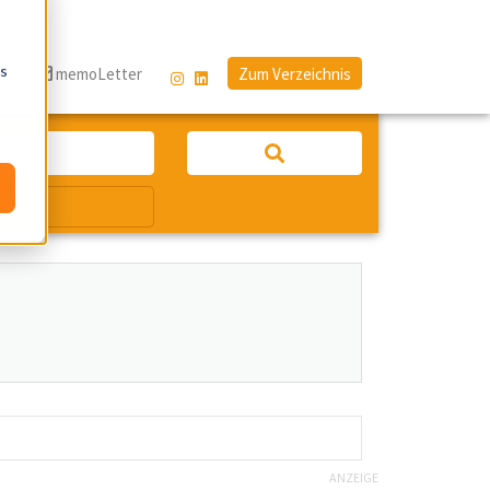
os
g
memoLetter
Zum Verzeichnis
ANZEIGE