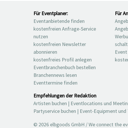
Für Eventplaner:
Für An
Eventanbietende finden
Angebo
kostenfreien Anfrage-Service
Angeb
nutzen
Werbu
kostenfreien Newsletter
schal
abonnieren
Event
kostenfreies Profil anlegen
koste
Eventbranchenbuch bestellen
Branchennews lesen
Eventtermine finden
Empfehlungen der Redaktion
Artisten buchen
|
Eventlocations und Meeti
Partyservice buchen
|
Event-Equipment und 
© 2026 elbgoods GmbH / We connect the even