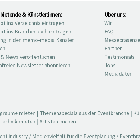
bietende & Künstler:innen:
Über uns:
t ins Verzeichnis eintragen
Wir
ot ins Branchenbuch eintragen
FAQ
ng in den memo-media Kanälen
Messepräsenz
ten
Partner
 & News veröffentlichen
Testimonials
nfreien Newsletter abonnieren
Jobs
Mediadaten
ngräume mieten
|
Themenspecials aus der Eventbranche
|
Kü
Technik mieten
|
Artisten buchen
t industry / Medienvielfalt für die Eventplanung / Eventb