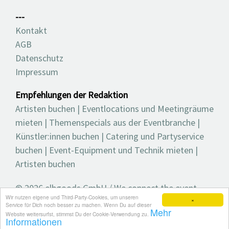
---
Kontakt
AGB
Datenschutz
Impressum
Empfehlungen der Redaktion
Artisten buchen
|
Eventlocations und Meetingräume
mieten
|
Themenspecials aus der Eventbranche
|
Künstler:innen buchen
|
Catering und Partyservice
buchen
|
Event-Equipment und Technik mieten
|
Artisten buchen
© 2026 elbgoods GmbH / We connect the event
Wir nutzen eigene und Third-Party-Cookies, um unseren
industry / Medienvielfalt für die Eventplanung /
×
Service für Dich noch besser zu machen. Wenn Du auf dieser
Mehr
Eventbranchenbuch, Blog, Magazin und mehr
Website weitersurfst, stimmst Du der Cookie-Verwendung zu.
Informationen