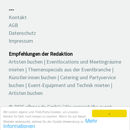
---
Kontakt
AGB
Datenschutz
Impressum
Empfehlungen der Redaktion
Artisten buchen
|
Eventlocations und Meetingräume
mieten
|
Themenspecials aus der Eventbranche
|
Künstler:innen buchen
|
Catering und Partyservice
buchen
|
Event-Equipment und Technik mieten
|
Artisten buchen
© 2026 elbgoods GmbH / We connect the event
Wir nutzen eigene und Third-Party-Cookies, um unseren
industry / Medienvielfalt für die Eventplanung /
×
Service für Dich noch besser zu machen. Wenn Du auf dieser
Mehr
Eventbranchenbuch, Blog, Magazin und mehr
Website weitersurfst, stimmst Du der Cookie-Verwendung zu.
Informationen