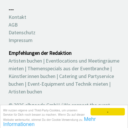
---
Kontakt
AGB
Datenschutz
Impressum
Empfehlungen der Redaktion
Artisten buchen
|
Eventlocations und Meetingräume
mieten
|
Themenspecials aus der Eventbranche
|
Künstler:innen buchen
|
Catering und Partyservice
buchen
|
Event-Equipment und Technik mieten
|
Artisten buchen
© 2026 elbgoods GmbH / We connect the event
Wir nutzen eigene und Third-Party-Cookies, um unseren
industry / Medienvielfalt für die Eventplanung /
×
Service für Dich noch besser zu machen. Wenn Du auf dieser
Mehr
Eventbranchenbuch, Blog, Magazin und mehr
Website weitersurfst, stimmst Du der Cookie-Verwendung zu.
Informationen