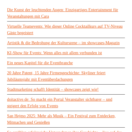
Die Kunst der leuchtenden Augen: Einzigartiges Entertainment für
Veranstaltungen mit Cara
Virtuelle Teamevents: Wie dieser Online Cocktailkurs auf TV-Niveau
Gäste begeistert
Artistik & die Bedrohung der Kulturszene – im showcases-Magazin
KI-Show für Events: Wenn alles mit allem verbunden ist
Ein neues Kapitel für die Eventbranche
20 Jahre Patent, 15 Jahre Firmengeschichte: Skyliner feiert
Jubiläumsjahr mit Eventüberdachungen
Stadtmarketing schafft Identität – showcases zeigt wie!
doitactive.de: So macht ein Portal Veranstalter sichtbarer – und
steigert den Erfolg von Events
San Hejmo 2025: Mehr als Musik – Ein Festival zum Entdecken,
Mitmachen und Genießen