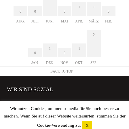
1
1
0
0
0
0
AUG.
JULI
JUNI
MAI
APR.
MÄRZ
FEB.
2
1
1
0
0
JAN.
DEZ.
NOV.
OKT.
SEP.
BACK TO TOP
WIR SIND SOZIAL
Wir nutzen Cookies, um memo-media für Sie noch besser zu
machen. Wenn Sie auf dieser Website weitersurfen, stimmen Sie der
Copyright © 2026 elbgoods GmbH | All rights reserved. |
Impressum
|
Cookie-Verwendung zu.
X
Datenschutz