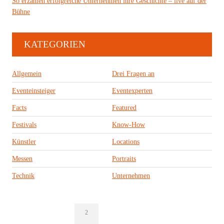
So erzählen erfolgreiche Unternehmen ihre Geschichte – live auf der
Bühne
KATEGORIEN
Allgemein
Drei Fragen an
Eventeinsteiger
Eventexperten
Facts
Featured
Festivals
Know-How
Künstler
Locations
Messen
Portraits
Technik
Unternehmen
2