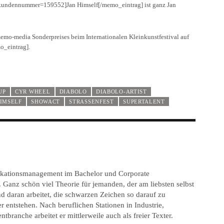
rag kundennummer=159552]Jan Himself[/memo_eintrag] ist ganz Jan
mo-media Sonderpreises beim Internationalen Kleinkunstfestival auf
_eintrag].
UP
CYR WHEEL
DIABOLO
DIABOLO-ARTIST
HIMSELF
SHOWACT
STRASSENFEST
SUPERTALENT
kationsmanagement im Bachelor und Corporate
 Ganz schön viel Theorie für jemanden, der am liebsten selbst
nd daran arbeitet, die schwarzen Zeichen so darauf zu
r entstehen. Nach beruflichen Stationen in Industrie,
branche arbeitet er mittlerweile auch als freier Texter.