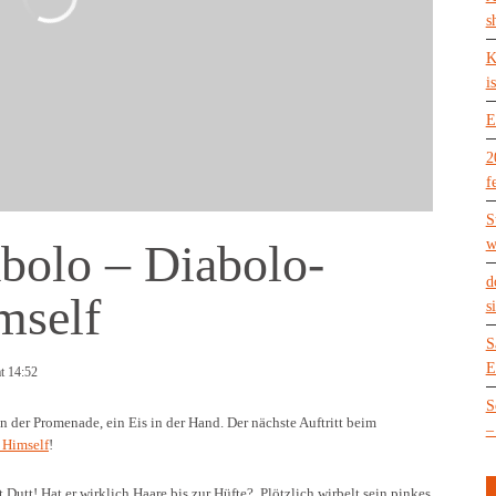
s
K
is
E
2
f
S
bolo – Diabolo-
w
d
mself
s
S
E
t 14:52
S
an der Promenade, ein Eis in der Hand. Der nächste Auftritt beim
–
 Himself
!
Dutt! Hat er wirklich Haare bis zur Hüfte? Plötzlich wirbelt sein pinkes