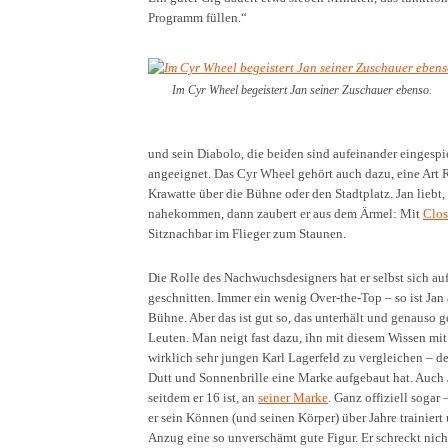
Programm füllen.“
Im Cyr Wheel begeistert Jan seiner Zuschauer ebenso.
und sein Diabolo, die beiden sind aufeinander eingespie
angeeignet. Das Cyr Wheel gehört auch dazu, eine Art R
Krawatte über die Bühne oder den Stadtplatz. Jan liebt,
nahekommen, dann zaubert er aus dem Ärmel: Mit
Clo
Sitznachbar im Flieger zum Staunen.
Die Rolle des Nachwuchsdesigners hat er selbst sich au
geschnitten. Immer ein wenig Over-the-Top – so ist Jan 
Bühne. Aber das ist gut so, das unterhält und genauso ge
Leuten. Man neigt fast dazu, ihn mit diesem Wissen mit
wirklich sehr jungen Karl Lagerfeld zu vergleichen – de
Dutt und Sonnenbrille eine Marke aufgebaut hat. Auch 
seitdem er 16 ist, an
seiner Marke
. Ganz offiziell sogar
er sein Können (und seinen Körper) über Jahre trainier
Anzug eine so unverschämt gute Figur. Er schreckt nic