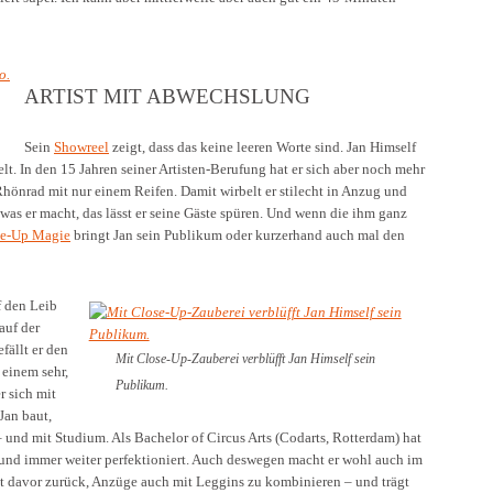
ARTIST MIT ABWECHSLUNG
Sein
Showreel
zeigt, dass das keine leeren Worte sind. Jan Himself
lt. In den 15 Jahren seiner Artisten-Berufung hat er sich aber noch mehr
hönrad mit nur einem Reifen. Damit wirbelt er stilecht in Anzug und
 was er macht, das lässt er seine Gäste spüren. Und wenn die ihm ganz
se-Up Magie
bringt Jan sein Publikum oder kurzerhand auch mal den
f den Leib
auf der
fällt er den
Mit Close-Up-Zauberei verblüfft Jan Himself sein
 einem sehr,
Publikum.
r sich mit
Jan baut,
 – und mit Studium. Als Bachelor of Circus Arts (Codarts, Rotterdam) hat
t und immer weiter perfektioniert. Auch deswegen macht er wohl auch im
ht davor zurück, Anzüge auch mit Leggins zu kombinieren – und trägt