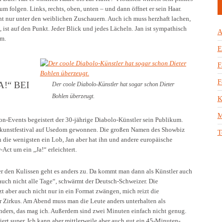
m folgen. Links, rechts, oben, unten – und dann öffnet er sein Haar.
ht nur unter den weiblichen Zuschauern. Auch ich muss herzhaft lachen,
, ist auf den Punkt. Jeder Blick und jedes Lächeln. Jan ist sympathisch
A
hm.
E
F
F
!“ BEI
Der coole Diabolo-Künstler hat sogar schon Dieter
Bohlen überzeugt.
K
M
on-Events begeistert der 30-jährige Diabolo-Künstler sein Publikum.
nkunstfestival auf Usedom gewonnen. Die großen Namen des Showbiz
T
n die wenigsten ein Lob, Jan aber hat ihn und andere europäische
ct um ein „Ja!“ erleichtert.
ter den Kulissen geht es anders zu. Da kommt man dann als Künstler auch
auch nicht alle Tage“, schwärmt der Deutsch-Schweizer. Die
zt aber auch nicht nur in ein Format zwängen, mich reizt die
r Zirkus. Am Abend muss man die Leute anders unterhalten als
anders, das mag ich. Außerdem sind zwei Minuten einfach nicht genug.
ert super. Ich kann aber mittlerweile aber auch gut ein 45-Minuten-