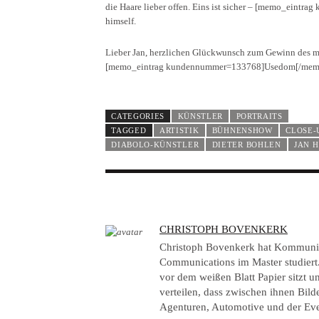
die Haare lieber offen. Eins ist sicher – [memo_eint
himself.
Lieber Jan, herzlichen Glückwunsch zum Gewinn des me
[memo_eintrag kundennummer=133768]Usedom[/memo
CATEGORIES
KÜNSTLER
PORTRAITS
TAGGED
ARTISTIK
BÜHNENSHOW
CLOSE-
DIABOLO-KÜNSTLER
DIETER BOHLEN
JAN 
A
CHRISTOPH BOVENKERK
U
Christoph Bovenkerk hat Kommuni
T
Communications im Master studiert.
vor dem weißen Blatt Papier sitzt u
H
verteilen, dass zwischen ihnen Bilde
O
Agenturen, Automotive und der Event
R