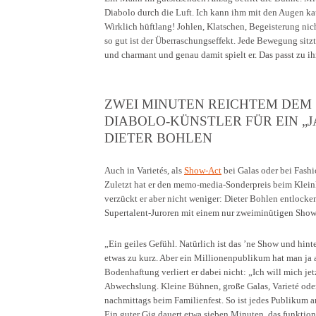
Diabolo durch die Luft. Ich kann ihm mit den Augen kau
Wirklich hüftlang! Johlen, Klatschen, Begeisterung nic
so gut ist der Überraschungseffekt. Jede Bewegung sitzt
und charmant und genau damit spielt er. Das passt zu i
ZWEI MINUTEN REICHTEM DEM
DIABOLO-KÜNSTLER FÜR EIN „JA
DIETER BOHLEN
Auch in Varietés, als
Show-Act
bei Galas oder bei Fashi
Zuletzt hat er den memo-media-Sonderpreis beim Klei
verzückt er aber nicht weniger: Dieter Bohlen entlocke
Supertalent-Juroren mit einem nur zweiminütigen Show-A
„Ein geiles Gefühl. Natürlich ist das ’ne Show und hin
etwas zu kurz. Aber ein Millionenpublikum hat man ja 
Bodenhaftung verliert er dabei nicht: „Ich will mich jet
Abwechslung. Kleine Bühnen, große Galas, Varieté ode
nachmittags beim Familienfest. So ist jedes Publikum 
Ein guter Gig dauert etwa sieben Minuten, das funktioni