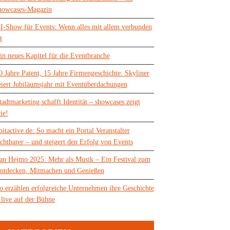
howcases-Magazin
I-Show für Events: Wenn alles mit allem verbunden
t
in neues Kapitel für die Eventbranche
0 Jahre Patent, 15 Jahre Firmengeschichte: Skyliner
eiert Jubiläumsjahr mit Eventüberdachungen
tadtmarketing schafft Identität – showcases zeigt
ie!
oitactive.de: So macht ein Portal Veranstalter
ichtbarer – und steigert den Erfolg von Events
an Hejmo 2025: Mehr als Musik – Ein Festival zum
ntdecken, Mitmachen und Genießen
o erzählen erfolgreiche Unternehmen ihre Geschichte
 live auf der Bühne