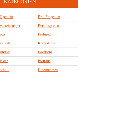
KATEGORIEN
llgemein
Drei Fragen an
venteinsteiger
Eventexperten
acts
Featured
estivals
Know-How
ünstler
Locations
essen
Portraits
echnik
Unternehmen