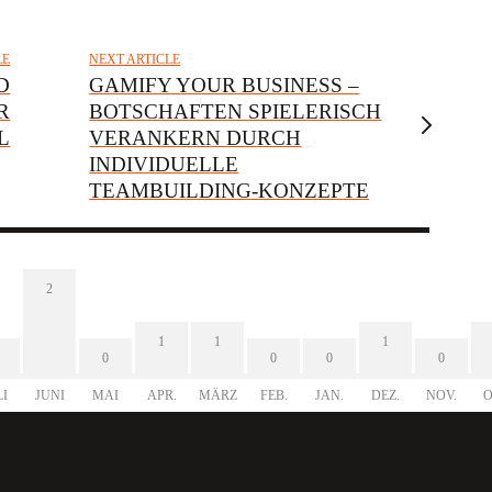
LE
NEXT ARTICLE
D
GAMIFY YOUR BUSINESS –
R
BOTSCHAFTEN SPIELERISCH
L
VERANKERN DURCH
INDIVIDUELLE
TEAMBUILDING-KONZEPTE
2
1
1
1
0
0
0
0
LI
JUNI
MAI
APR.
MÄRZ
FEB.
JAN.
DEZ.
NOV.
O