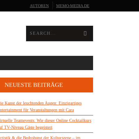
AUTOREN
MEMO-MEDIA.DE
NEUESTE BEITRÄGE
ie Kunst der leuchtenden Augen: Einzigartiges
ntertainment für Veranstaltungen mit Cara
irtuelle Teamevents: Wie dieser Online Cocktailkurs
uf TV-Niveau Gäste begeistert
rtistik & die Bedrohung der Kulturszene – im