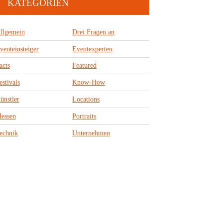
KATEGORIEN
llgemein
Drei Fragen an
venteinsteiger
Eventexperten
acts
Featured
estivals
Know-How
ünstler
Locations
essen
Portraits
echnik
Unternehmen