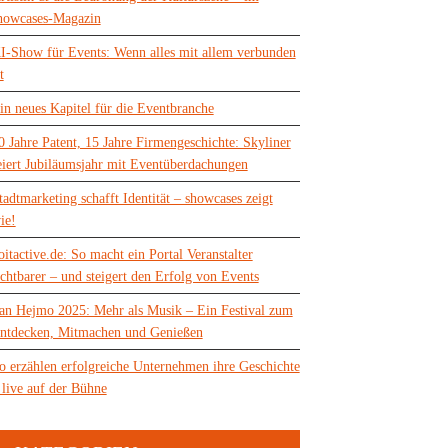
howcases-Magazin
I-Show für Events: Wenn alles mit allem verbunden
t
in neues Kapitel für die Eventbranche
0 Jahre Patent, 15 Jahre Firmengeschichte: Skyliner
eiert Jubiläumsjahr mit Eventüberdachungen
tadtmarketing schafft Identität – showcases zeigt
ie!
oitactive.de: So macht ein Portal Veranstalter
ichtbarer – und steigert den Erfolg von Events
an Hejmo 2025: Mehr als Musik – Ein Festival zum
ntdecken, Mitmachen und Genießen
o erzählen erfolgreiche Unternehmen ihre Geschichte
 live auf der Bühne