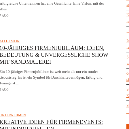
erfolgreiche Unternehmen hat eine Geschichte. Eine Vision, mit der
s
alles...
K
7 AUG.
is
E
2
ALLGEMEIN
10-JÄHRIGES FIRMENJUBILÄUM: IDEEN,
f
BEDEUTUNG & UNVERGESSLICHE SHOW
S
MIT SANDMALEREI
w
Ein 10-jähriges Firmenjubiläum ist weit mehr als nur ein runder
d
Geburtstag. Es ist ein Symbol für Durchhaltevermögen, Erfolg und
s
Teamgeist....
S
5 AUG.
E
S
–
UNTERNEHMEN
KREATIVE IDEEN FÜR FIRMENEVENTS:
MIT INDIVIDUELLEN