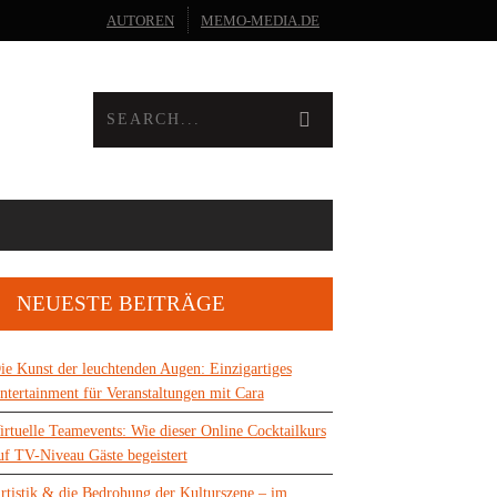
AUTOREN
MEMO-MEDIA.DE
NEUESTE BEITRÄGE
ie Kunst der leuchtenden Augen: Einzigartiges
ntertainment für Veranstaltungen mit Cara
irtuelle Teamevents: Wie dieser Online Cocktailkurs
uf TV-Niveau Gäste begeistert
rtistik & die Bedrohung der Kulturszene – im