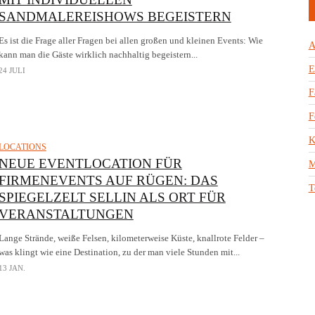
SANDMALEREISHOWS BEGEISTERN
Es ist die Frage aller Fragen bei allen großen und kleinen Events: Wie
A
kann man die Gäste wirklich nachhaltig begeistern...
E
24 JULI
F
F
K
LOCATIONS
NEUE EVENTLOCATION FÜR
M
FIRMENEVENTS AUF RÜGEN: DAS
T
SPIEGELZELT SELLIN ALS ORT FÜR
VERANSTALTUNGEN
Lange Strände, weiße Felsen, kilometerweise Küste, knallrote Felder –
was klingt wie eine Destination, zu der man viele Stunden mit...
13 JAN.